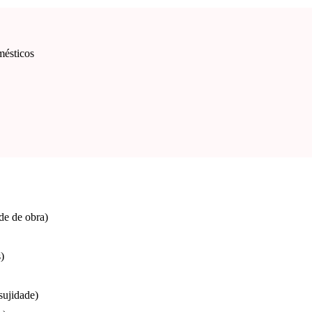
mésticos
de de obra)
)
sujidade)