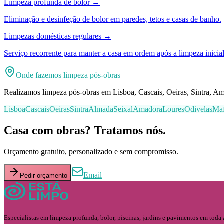
Limpeza profunda de bolor
→
Eliminação e desinfeção de bolor em paredes, tetos e casas de banho.
Limpezas domésticas regulares
→
Serviço recorrente para manter a casa em ordem após a limpeza inicial
Onde fazemos limpeza pós-obras
Realizamos limpeza pós-obras em Lisboa, Cascais, Oeiras, Sintra, Am
Lisboa
Cascais
Oeiras
Sintra
Almada
Seixal
Amadora
Loures
Odivelas
Maf
Casa com obras? Tratamos nós.
Orçamento gratuito, personalizado e sem compromisso.
Email
Pedir orçamento
Especialistas em limpeza profunda, bolor, piscinas, jardins e pavimentos em toda