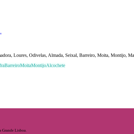
.
adora, Loures, Odivelas, Almada, Seixal, Barreiro, Moita, Montijo, Ma
ra
Barreiro
Moita
Montijo
Alcochete
 a Grande Lisboa.