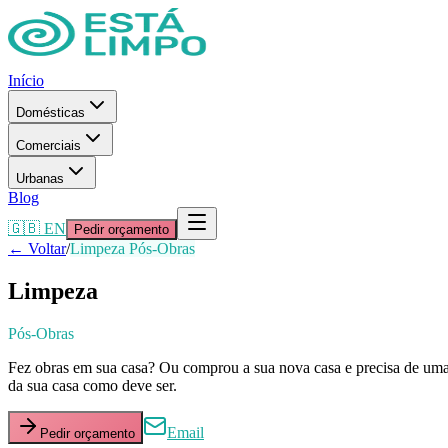
Início
Domésticas
Comerciais
Urbanas
Blog
🇬🇧 EN
Pedir orçamento
← Voltar
/
Limpeza Pós-Obras
Limpeza
Pós-Obras
Fez obras em sua casa? Ou comprou a sua nova casa e precisa de uma 
da sua casa como deve ser.
Email
Pedir orçamento