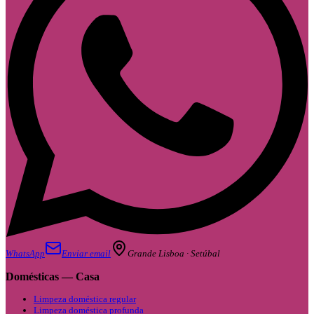
WhatsApp
Enviar email
Grande Lisboa · Setúbal
Domésticas — Casa
Limpeza doméstica regular
Limpeza doméstica profunda