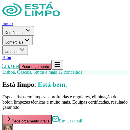
Início
Domésticas
Comerciais
Urbanas
Blog
🇬🇧 EN
Pedir orçamento
Lisboa, Cascais, Sintra e mais 12 concelhos
Está limpo.
Está bem.
Especialistas em limpezas profundas e regulares, eliminação de
bolor, limpezas técnicas e muito mais. Equipas certificadas, resultado
garantido.
Enviar email
Pedir orçamento grátis