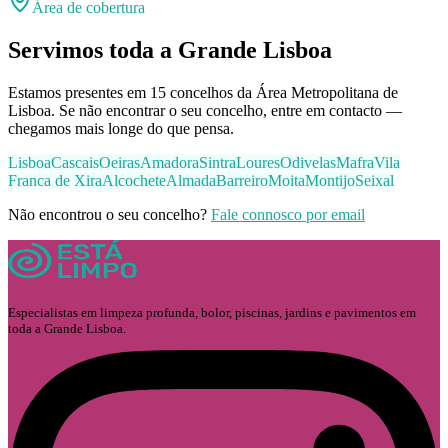
Área de cobertura
Servimos toda a Grande Lisboa
Estamos presentes em 15 concelhos da Área Metropolitana de
Lisboa. Se não encontrar o seu concelho, entre em contacto —
chegamos mais longe do que pensa.
Lisboa
Cascais
Oeiras
Amadora
Sintra
Loures
Odivelas
Mafra
Vila
Franca de Xira
Alcochete
Almada
Barreiro
Moita
Montijo
Seixal
Não encontrou o seu concelho?
Fale connosco por email
Especialistas em limpeza profunda, bolor, piscinas, jardins e pavimentos em
toda a Grande Lisboa.