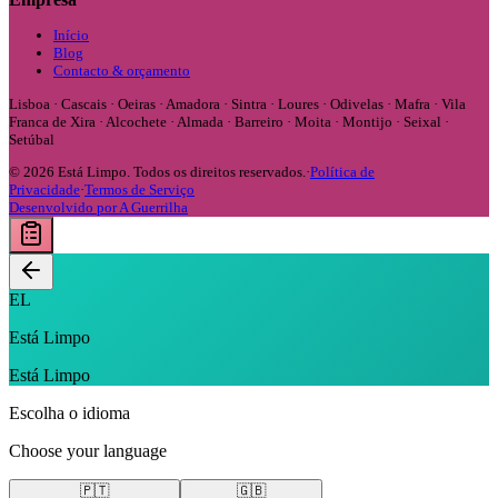
Início
Blog
Contacto & orçamento
Lisboa · Cascais · Oeiras · Amadora · Sintra · Loures · Odivelas · Mafra · Vila
Franca de Xira · Alcochete · Almada · Barreiro · Moita · Montijo · Seixal ·
Setúbal
©
2026
Está Limpo.
Todos os direitos reservados.
·
Política de
Privacidade
·
Termos de Serviço
Desenvolvido por A Guerrilha
EL
Está Limpo
Está Limpo
Escolha o idioma
Choose your language
🇵🇹
🇬🇧