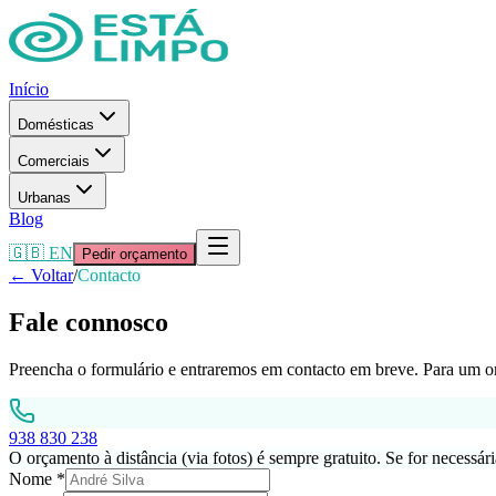
Início
Domésticas
Comerciais
Urbanas
Blog
🇬🇧 EN
Pedir orçamento
← Voltar
/
Contacto
Fale connosco
Preencha o formulário e entraremos em contacto em breve. Para um or
938 830 238
O orçamento à distância (via fotos) é sempre gratuito. Se for necessár
Nome *