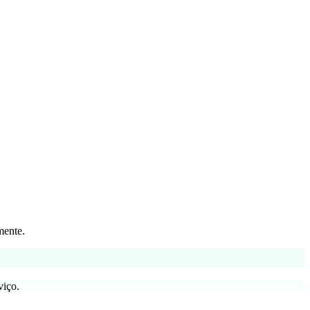
mente.
viço.