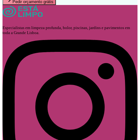
Pedir orçamento grátis
Especialistas em limpeza profunda, bolor, piscinas, jardins e pavimentos em
toda a Grande Lisboa.