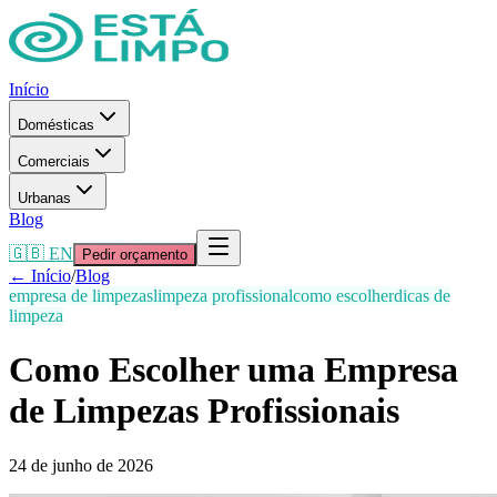
Início
Domésticas
Comerciais
Urbanas
Blog
🇬🇧 EN
Pedir orçamento
← Início
/
Blog
empresa de limpezas
limpeza profissional
como escolher
dicas de
limpeza
Como Escolher uma Empresa
de Limpezas Profissionais
24 de junho de 2026